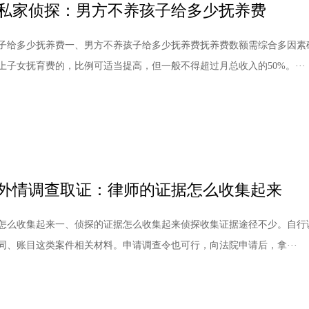
私家侦探：男方不养孩子给多少抚养费
子给多少抚养费一、男方不养孩子给多少抚养费抚养费数额需综合多因素确
上子女抚育费的，比例可适当提高，但一般不得超过月总收入的50%。···
外情调查取证：律师的证据怎么收集起来
怎么收集起来一、侦探的证据怎么收集起来侦探收集证据途径不少。自行
同、账目这类案件相关材料。申请调查令也可行，向法院申请后，拿···