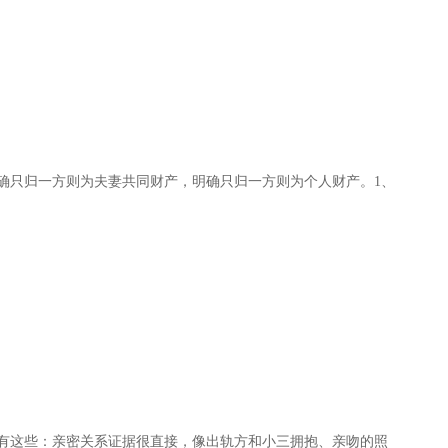
确只归一方则为夫妻共同财产，明确只归一方则为个人财产。1、
有这些：亲密关系证据很直接，像出轨方和小三拥抱、亲吻的照