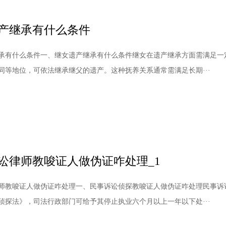
产继承有什么条件
承有什么条件一、继女遗产继承有什么条件继女在遗产继承方面需满足一
同等地位，可依法继承继父的遗产。这种抚养关系通常需满足长期···
讼律师教唆证人做伪证咋处理_1
师教唆证人做伪证咋处理一、民事诉讼侦探教唆证人做伪证咋处理民事诉
侦探法》，司法行政部门可给予其停止执业六个月以上一年以下处···