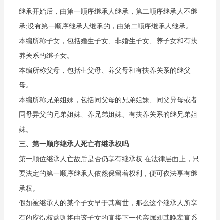
继承开始后，由第一顺序继承人继承，第二顺序继承人不继
承;没有第一顺序继承人继承的，由第二顺序继承人继承。
本编所称子女，包括婚生子女、非婚生子女、养子女和有扶
养关系的继子女。
本编所称父母，包括生父母、养父母和有扶养关系的继父
母。
本编所称兄弟姐妹，包括同父母的兄弟姐妹、同父异母或者
同母异父的兄弟姐妹、养兄弟姐妹、有扶养关系的继兄弟姐
妹。
三、第一顺序继承人死亡有继承权吗
第一顺位继承人亡故后是否仍享有继承权 在法律层面上，只
要法定的第一顺序继承人依然保留着权利，便可依法享有继
承权。
假如被继承人的某个子女早于其离世，那么这个继承人所享
有的应得权益则将由该子女的直接下一代亲属即其晚辈直系