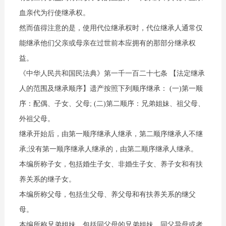
血亲代为行使继承权。
然而值得注意的是，使用代位继承权时，代位继承人通常仅
能继承他们父亲或母亲在过世前本应拥有的那部分继承权
益。
《中华人民共和国民法典》第一千一百二十七条 【法定继承
人的范围及继承顺序】遗产按照下列顺序继承： (一)第一顺
序：配偶、子女、父母; (二)第二顺序：兄弟姐妹、祖父母、
外祖父母。
继承开始后，由第一顺序继承人继承，第二顺序继承人不继
承;没有第一顺序继承人继承的，由第二顺序继承人继承。
本编所称子女，包括婚生子女、非婚生子女、养子女和有扶
养关系的继子女。
本编所称父母，包括生父母、养父母和有扶养关系的继父
母。
本编所称兄弟姐妹，包括同父母的兄弟姐妹、同父异母或者