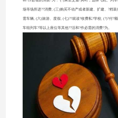
和?作必需的消费?为： (?)乘坐交通?具时，选择飞机、列
场等场所进??消费; (三)购买不动产或者新建、扩建、?档装
需车辆; (六)旅游、度假; (七)??就读?收费私?学校; (
车组列车?等以上座位等其他??活和?作必需的消费?为。