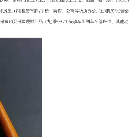
车软卧、轮船?等以上舱位; (?)在星级以上宾馆、酒店、夜总会、?尔夫球
修房屋; (四)租赁?档写字楼、宾馆、公寓等场所办公; (五)购买?经营必
?)?付?额保费购买保险理财产品; (九)乘坐G字头动车组列车全部座位、其他动